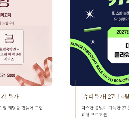
0일간 특가
[슈퍼특가] 27년 4
 일요일 웨딩을 만들어 드립
따스한 봄빛이 가득한 27
웨딩 프로모션