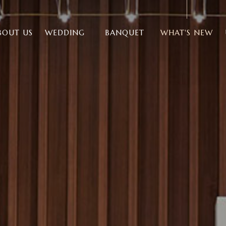
BOUT US
WEDDING
BANQUET
WHAT'S NEW
and Story
2026.08
Banquet Hall
이벤트 · 프로모션
웨스턴홀 리뉴얼
cation
Menu
웨스턴 소식
Western Hall
Palace Hall
Facilities