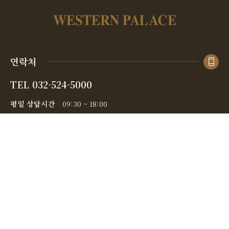
연락처
TEL
032-524-5000
평일 상담시간
09:30 ~ 18:00
주말 · 공휴일
09:00 ~ 19:00
위치
인천광역시 부평구 부평대로 278번길 16
웨스턴팰리스 웨딩하우스
네비게이션
"웨스턴팰리스웨딩홀" 입력
지하철
인천1호선 갈산역 2번출구 - 도보 1분